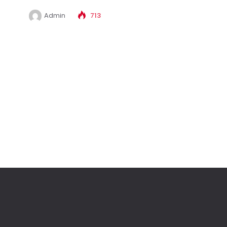
the smartest...
Admin
713